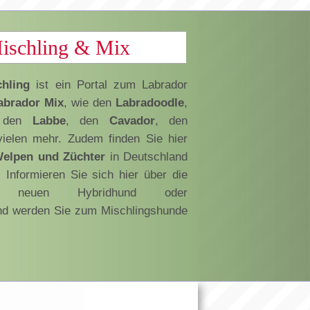
ischling & Mix
hling
ist ein Portal zum Labrador
brador Mix
, wie den
Labradoodle
,
 den
Labbe
, den
Cavador
, den
ielen mehr. Zudem finden Sie hier
Welpen und Züchter
in Deutschland
 Informieren Sie sich hier über die
nen neuen Hybridhund oder
nd werden Sie zum Mischlingshunde