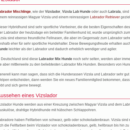
abrador Mischlinge
, wie der
Vizslador
,
Vizsla Lab Hunde
oder auch
Labrala
, sin
inem reinrassigen Magyar Vizsla und einem reinrassigen
Labrador Retriever
geziel
ieser Hybridhund sind sehr sportliche Vierbeiner, die die besten Eigenschaften de
er Labrador der heutzutage ein beliebter Familienhund ist, wurde ursprünglich zu
izsla sind ebenso freundliche Fellnasen, die aber im Gegensatz zum Labrador seh
eshalb eher für sehr sportliche Hundehalter. Diese Bewegungsfreude erhalten auc
unde
leichter als der Labrador und dadurch erheblich wendiger und agiler.
n Deutschland sind diese
Labrador Mix Hunde
noch sehr selten, werden aber immer
ie aber mittlerweile zu den beliebtesten Labrador Mix Hunden. Besonders von Hunde
enerell kann man sagen, dass sich die Hunderassen Vizsla und Labrador sehr gut e
elpen entscheiden, dann werden Sie ein neues Familienmitglied bekommen, dass sehr
iebt und sich gerne bewegt.
ussehen eines Vizslador
izslador Hunde werden aus einer Kreuzung zwischen Magyar Vizsla und dem Labra
uskulöse, drahtige Hybridhunde mit hübschen Schlappohren.
abradore haben Fellfarben von schwarz, gelb oder schokoladenbraun. Vizsla sind m
ich die Fellfarben beim Vizslador von schokoladenbraun, gelb, hellbraun bis hin z