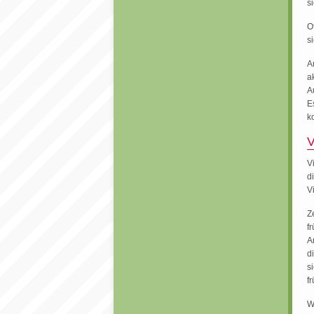
s
O
s
A
a
A
E
k
V
V
d
V
Z
f
A
d
s
f
W