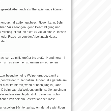
.
ngesetzt. Aber auch als Therapiehunde können
chendurch draußen gut beschäftigen kann. Sehr
 ihren Vizslador genügend Beschäftigung und
chtig ist nur ihn nicht zu viel alleine zu lassen.
en oder Frauchen von der Arbeit nach Hause
 darf.
achsen zu mittelgroßer bis großer Hund heran. In
nen, um zu einem entspannten erwachsenen
t bzw. besuchen eine Welpengruppe, damit er
elpen werden zu lebhaften Hunden, die gerade am
r nicht trainieren, wenn er noch jung ist, kann
und O beim Labrala Welpen, um ihn später zu einem
keln zudem eine Jagdinstinkt, denn man schon
uationen von seinem Besitzer abrufen lässt.
ungsvollen Züchter zu kaufen, der alle wichtigen