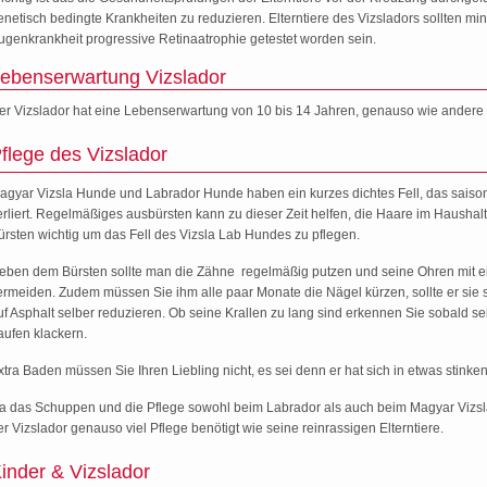
enetisch bedingte Krankheiten zu reduzieren. Elterntiere des Vizsladors sollten mi
ugenkrankheit progressive Retinaatrophie getestet worden sein.
ebenserwartung Vizslador
er Vizslador hat eine Lebenserwartung von 10 bis 14 Jahren, genauso wie andere
flege des Vizslador
agyar Vizsla Hunde und Labrador Hunde haben ein kurzes dichtes Fell, das saisona
erliert. Regelmäßiges ausbürsten kann zu dieser Zeit helfen, die Haare im Haushal
ürsten wichtig um das Fell des Vizsla Lab Hundes zu pflegen.
eben dem Bürsten sollte man die Zähne regelmäßig putzen und seine Ohren mit e
ermeiden. Zudem müssen Sie ihm alle paar Monate die Nägel kürzen, sollte er sie
uf Asphalt selber reduzieren. Ob seine Krallen zu lang sind erkennen Sie sobald se
aufen klackern.
xtra Baden müssen Sie Ihren Liebling nicht, es sei denn er hat sich in etwas stink
a das Schuppen und die Pflege sowohl beim Labrador als auch beim Magyar Vizsla
er Vizslador genauso viel Pflege benötigt wie seine reinrassigen Elterntiere.
inder & Vizslador