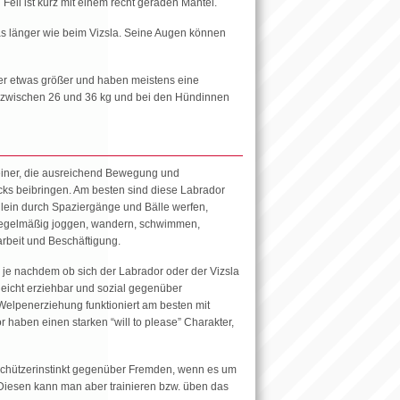
Fell ist kurz mit einem recht geraden Mantel.
s länger wie beim Vizsla. Seine Augen können
er etwas größer und haben meistens eine
 zwischen 26 und 36 kg und bei den Hündinnen
rbeiner, die ausreichend Bewegung und
ricks beibringen. Am besten sind diese Labrador
llein durch Spaziergänge und Bälle werfen,
 regelmäßig joggen, wandern, schwimmen,
rbeit und Beschäftigung.
je nachdem ob sich der Labrador oder der Vizsla
leicht erziehbar und sozial gegenüber
e Welpenerziehung funktioniert am besten mit
r haben einen starken “will to please” Charakter,
eschützerinstinkt gegenüber Fremden, wenn es um
. Diesen kann man aber trainieren bzw. üben das