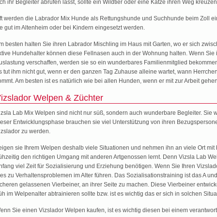
ich ihr Begleiter abrufen lässt, sollte ein Wildtier oder eine Katze ihren Weg kreuzen
ft werden die Labrador Mix Hunde als Rettungshunde und Suchhunde beim Zoll ei
ie gut im Altenheim oder bei Kindern eingesetzt werden.
m besten halten Sie ihren Labrador Mischling im Haus mit Garten, wo er sich zwis
ktive Hundehalter können diese Fellnasen auch in der Wohnung halten. Wenn Sie
uslastung verschaffen, werden sie so ein wunderbares Familienmitglied bekommen. Wi
s tut ihm nicht gut, wenn er den ganzen Tag Zuhause alleine wartet, wann Herrch
ommt. Am besten ist es natürlich wie bei allen Hunden, wenn er mit zur Arbeit gehen
izslador Welpen & Züchter
izsla Lab Mix Welpen sind nicht nur süß, sondern auch wunderbare Begleiter. Sie w
ieser Entwicklungsphase brauchen sie viel Unterstützung von ihren Bezugsperso
izslador zu werden.
eigen sie Ihrem Welpen deshalb viele Situationen und nehmen ihn an viele Ort mi
rühzeitig den richtigen Umgang mit anderen Artgenossen lernt. Denn Vizsla Lab W
nfang viel Zeit für Sozialisierung und Erziehung benötigen. Wenn Sie Ihren Vizslado
ies zu Verhaltensproblemen im Alter führen. Das Sozialisationstraining ist das A 
icheren gelassenen Vierbeiner, an ihrer Seite zu machen. Diese Vierbeiner entwic
rüh im Welpenalter abtrainieren sollte bzw. ist es wichtig das er sich in solchen Sit
enn Sie einen Vizslador Welpen kaufen, ist es wichtig diesen bei einem verantwort