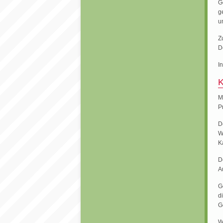
G
g
u
Z
D
I
K
M
P
D
W
K
D
A
G
d
G
W