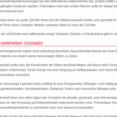
esundheitsuntersuchungen bei den Elterntieren unternommen hat. Zudem sollten di
epflegten Eindruck machen. Frühestens nach der achten Woche sollte ihr Welpe be
nd entwurmt sein.
udem kann ein guter Züchter Ihnen bei der Welpenauswahl helfen und spezielle Er
er Preis eines Vizslador Welpen variieren dabei je nach der Züchter.
n der USA findet man mittlerweile einige Vizslador Züchter, in Deutschland gibt es al
rankheiten Vizslador
ischlingshunde haben nicht unbedingt dieselben Gesundheitsprobleme wie ihrer El
robleme von einem seiner reinrassigen Eltern zu erben.
eshalb sollte man die Krankheiten der Eltern berücksichtigen und diese beim Vizsl
elpen entscheidet. Vizsla Hunde hat eine Neigung zu Hüftdysplasien und Vizsla Myo
aumuskeln schwächt.
er reinrassige Labrador kann anfällig für lose Kniegelenke, Ellbogen- und Hüftdysp
ugenkrankheiten, Herzkrankheiten, Epilepsie, Krebs und chronische Allergien sein.
enerell kann man aber sagen der Vizslador ist robuster, gesünder und erbt wenige
iese vor der Kreuzung auf Erbkrankheiten untersucht worden sind. Frühzeitiges Ge
esundheitsprobleme zu vermeiden oder sich darauf vorzubereiten.
ichtig ist das die Gesundheitsprüfungen der Elterntiere vor der Kreuzung durchgefü