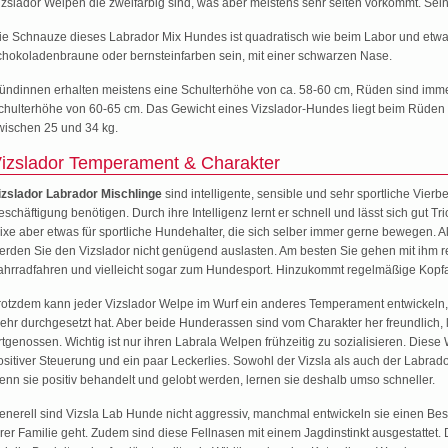
izslador Welpen die zweifarbig sind, was aber meistens sehr selten vorkommt. Sein 
ie Schnauze dieses Labrador Mix Hundes ist quadratisch wie beim Labor und etwa
chokoladenbraune oder bernsteinfarben sein, mit einer schwarzen Nase.
ündinnen erhalten meistens eine Schulterhöhe von ca. 58-60 cm, Rüden sind imm
chulterhöhe von 60-65 cm. Das Gewicht eines Vizslador-Hundes liegt beim Rüden
wischen 25 und 34 kg.
izslador Temperament & Charakter
izslador Labrador Mischlinge
sind intelligente, sensible und sehr sportliche Vie
eschäftigung benötigen. Durch ihre Intelligenz lernt er schnell und lässt sich gut T
ixe aber etwas für sportliche Hundehalter, die sich selber immer gerne bewegen. A
erden Sie den Vizslador nicht genügend auslasten. Am besten Sie gehen mit ihm
ahrradfahren und vielleicht sogar zum Hundesport. Hinzukommt regelmäßige Kopfa
rotzdem kann jeder Vizslador Welpe im Wurf ein anderes Temperament entwickeln, 
ehr durchgesetzt hat. Aber beide Hunderassen sind vom Charakter her freundlich, 
rtgenossen. Wichtig ist nur ihren Labrala Welpen frühzeitig zu sozialisieren. Dies
ositiver Steuerung und ein paar Leckerlies. Sowohl der Vizsla als auch der Labrado
enn sie positiv behandelt und gelobt werden, lernen sie deshalb umso schneller.
enerell sind Vizsla Lab Hunde nicht aggressiv, manchmal entwickeln sie einen B
hrer Familie geht. Zudem sind diese Fellnasen mit einem Jagdinstinkt ausgestattet