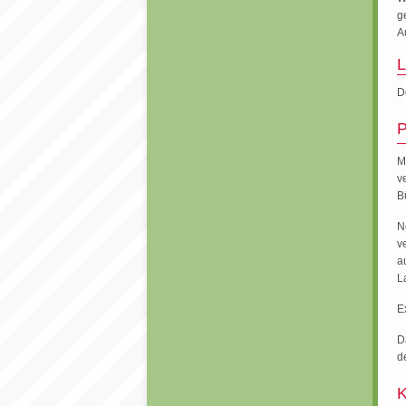
g
A
L
D
P
M
v
B
N
v
a
L
E
D
d
K