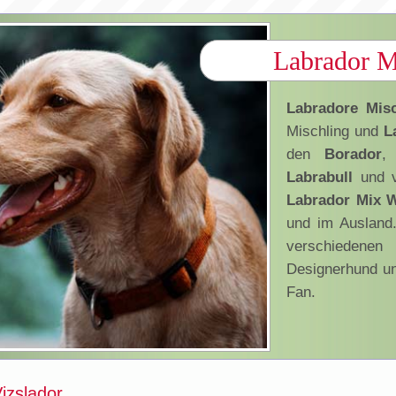
Labrador M
Labradore Misc
Mischling und
La
den
Borador
,
Labrabull
und v
Labrador Mix 
und im Ausland.
verschiede
Designerhund u
Fan.
izslador