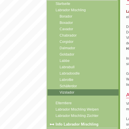
Startseite
Labrador Mischling
L
Borador
e
Boxador
D
Cavador
D
Chabrador
V
Corgidor
d
Dalmador
H
Goldador
I
Labbe
s
Labrabull
Labradoodle
G
W
Labrottie
l
Schäferdor
Vizslador
A
Elterntiere
V
m
Labrador Mischling Welpen
Labrador Mischling Züchter
L
Info Labrador Mischling
s