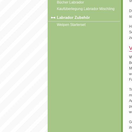
V
Bücher Labrador
Kaufüberlegung Labrador Mischling
D
s
Labrador Zubehör
Welpen Starterset
H
S
z
V
V
B
M
w
F
T
m
A
p
w
G
i