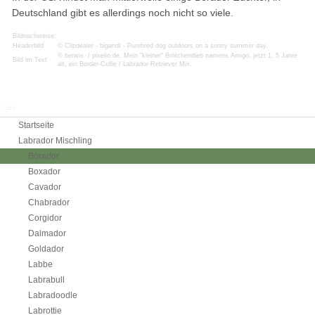
Deutschland gibt es allerdings noch nicht so viele.
Bildnachweise:
Headerbild
© Clipdealer - bigandt - Purebred dog outdoors on a sunny summer day.
© berwis / pixelio.de, Mein "kleiner" Brötchendieb namens Amigo, jetzt 1, 5 Jahre
Bild im Text
alt, ein Border-Collie / Labrador-Retriever Mix.
Labrador Mischling
Startseite
Labrador Mischling
Borador
Boxador
Cavador
Chabrador
Corgidor
Dalmador
Goldador
Labbe
Labrabull
Labradoodle
Labrottie